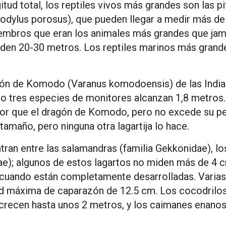
tud total, los reptiles vivos más grandes son las pi
codylus porosus), que pueden llegar a medir más d
embros que eran los animales más grandes que jamás
den 20-30 metros. Los reptiles marinos más grandes
gón de Komodo (Varanus komodoensis) de las Indias
o tres especies de monitores alcanzan 1,8 metros. 
or que el dragón de Komodo, pero no excede su peso
amaño, pero ninguna otra lagartija lo hace.
an entre las salamandras (familia Gekkonidae), los 
e); algunos de estos lagartos no miden más de 4 cm
cuando están completamente desarrolladas. Varia
ud máxima de caparazón de 12.5 cm. Los cocodrilo
 crecen hasta unos 2 metros, y los caimanes enano