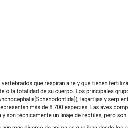
e vertebrados que respiran aire y que tienen fertiliz
o la totalidad de su cuerpo. Los principales grupo
ynchocephalia[Sphenodontida]), lagartijas y serpie
e representan más de 8.700 especies. Las aves com
 y son técnicamente un linaje de reptiles, pero son
po aún más diverso de animales que iban desde los pl