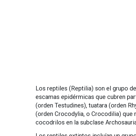
Los reptiles (Reptilia) son el grupo d
escamas epidérmicas que cubren parte 
(orden Testudines), tuatara (orden Rh
(orden Crocodylia, o Crocodilia) qu
cocodrilos en la subclase Archosauria
Los reptiles extintos incluían un gru