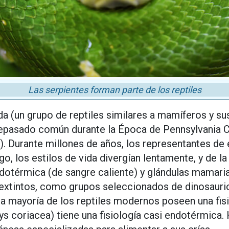
Las serpientes forman parte de los reptiles
 (un grupo de reptiles similares a mamíferos y sus
epasado común durante la Época de Pennsylvania 
). Durante millones de años, los representantes de
o, los estilos de vida divergían lentamente, y de la
dotérmica (de sangre caliente) y glándulas mamaria
s extintos, como grupos seleccionados de dinosauri
la mayoría de los reptiles modernos poseen una fisi
s coriacea) tiene una fisiología casi endotérmica. H