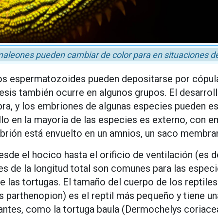
aleones pueden cambiar de color para en situaciones de
 los espermatozoides pueden depositarse por cópula
sis también ocurre en algunos grupos. El desarrol
bra, y los embriones de algunas especies pueden es
ollo en la mayoría de las especies es externo, con
brión está envuelto en un amnios, un saco membran
sde el hocico hasta el orificio de ventilación (es de
es de la longitud total son comunes para las especi
 las tortugas. El tamaño del cuerpo de los reptiles
parthenopion) es el reptil más pequeño y tiene un
gantes, como la tortuga baula (Dermochelys coriac