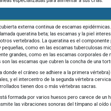
áneas especializadas para alimentar a sus crías.
a cubierta externa continua de escamas epidérmicas.
llamada queratina beta; las escamas y la piel intere
 otros vertebrados. La queratina es el componente 
y pequeñas, como en las escamas tuberculosas mi
mente grandes, como en las escamas corporales de 
son las escamas que cubren la concha de una tortu
a donde el cráneo se adhiere a la primera vértebra)
les, y el intercentro de la segunda vértebra cervical
rollados tienen dos o más vértebras sacras.
 está formada por varios huesos pero carece de un h
ansmite las vibraciones sonoras del tímpano al oído 