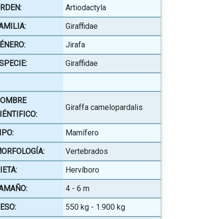
RDEN:
Artiodactyla
AMILIA:
Giraffidae
ÉNERO:
Jirafa
SPECIE:
Giraffidae
OMBRE
Giraffa camelopardalis
IÉNTIFICO:
IPO:
Mamífero
ORFOLOGÍA:
Vertebrados
IETA:
Hervíboro
AMAÑO:
4 - 6 m
ESO:
550 kg - 1.900 kg