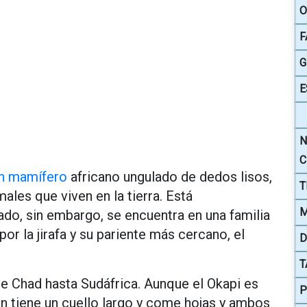
O
F
G
E
N
C
n mamífero
africano ungulado de dedos lisos,
T
ales que viven en la tierra. Está
M
ado, sin embargo, se encuentra en una familia
or la jirafa y su pariente más cercano, el
D
T
sde Chad hasta Sudáfrica. Aunque el Okapi es
P
én tiene un cuello largo y come hojas y ambos