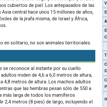
V
nos cubiertos de piel. Los antepasados de las
n Asia central hace unos 15 millones de años,
E
iles de la jirafa misma, de Israel y África,
A
ños.
E
C
o en solitario, no son animales territoriales.
T
C
ue se reconoce al instante por su cuello
F
dultos miden de 4,6 a 6,0 metros de altura,
C
a 4,8 metros de altura. Los machos adultos
P
entras que las hembras pesan sólo de 550 a
ola más larga de todos los mamíferos
H
ir 2,4 metros (8 pies) de largo, incluyendo el