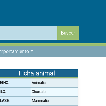
mportamiento
Ficha animal
EINO:
Animalia
ILO:
Chordata
LASE:
Mammalia