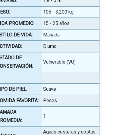
AMAÑO:
1.8 - 5 m
ESO:
105 - 3.200 kg
IDA PROMEDIO:
15 - 25 años
STILO DE VIDA:
Manada
CTIVIDAD:
Diurno
STADO DE
Vulnerable (VU)
ONSERVACIÓN:
IPO DE PIEL:
Suave
OMIDA FAVORITA:
Peces
AMADA
1
ROMEDIA:
Aguas costeras y costas