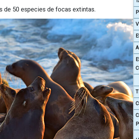
T
ás de 50 especies de focas extintas.
P
V
E
A
E
C
T
C
C
P