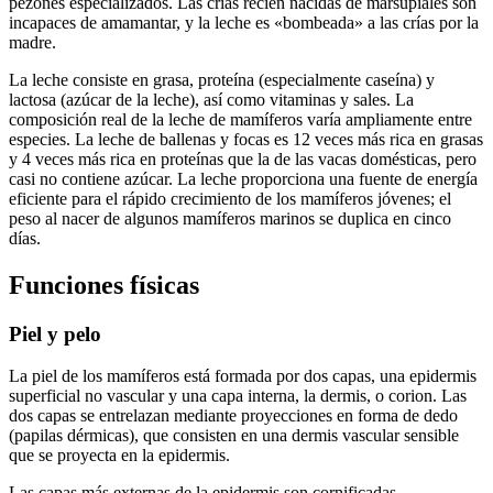
pezones especializados. Las crías recién nacidas de marsupiales son
incapaces de amamantar, y la leche es «bombeada» a las crías por la
madre.
La leche consiste en grasa, proteína (especialmente caseína) y
lactosa (azúcar de la leche), así como vitaminas y sales. La
composición real de la leche de mamíferos varía ampliamente entre
especies. La leche de ballenas y focas es 12 veces más rica en grasas
y 4 veces más rica en proteínas que la de las vacas domésticas, pero
casi no contiene azúcar. La leche proporciona una fuente de energía
eficiente para el rápido crecimiento de los mamíferos jóvenes; el
peso al nacer de algunos mamíferos marinos se duplica en cinco
días.
Funciones físicas
Piel y pelo
La piel de los mamíferos está formada por dos capas, una epidermis
superficial no vascular y una capa interna, la dermis, o corion. Las
dos capas se entrelazan mediante proyecciones en forma de dedo
(papilas dérmicas), que consisten en una dermis vascular sensible
que se proyecta en la epidermis.
Las capas más externas de la epidermis son cornificadas