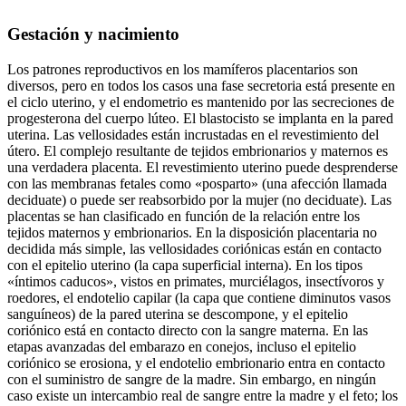
Gestación y nacimiento
Los patrones reproductivos en los mamíferos placentarios son
diversos, pero en todos los casos una fase secretoria está presente en
el ciclo uterino, y el endometrio es mantenido por las secreciones de
progesterona del cuerpo lúteo. El blastocisto se implanta en la pared
uterina. Las vellosidades están incrustadas en el revestimiento del
útero. El complejo resultante de tejidos embrionarios y maternos es
una verdadera placenta. El revestimiento uterino puede desprenderse
con las membranas fetales como «posparto» (una afección llamada
deciduate) o puede ser reabsorbido por la mujer (no deciduate). Las
placentas se han clasificado en función de la relación entre los
tejidos maternos y embrionarios. En la disposición placentaria no
decidida más simple, las vellosidades coriónicas están en contacto
con el epitelio uterino (la capa superficial interna). En los tipos
«íntimos caducos», vistos en primates, murciélagos, insectívoros y
roedores, el endotelio capilar (la capa que contiene diminutos vasos
sanguíneos) de la pared uterina se descompone, y el epitelio
coriónico está en contacto directo con la sangre materna. En las
etapas avanzadas del embarazo en conejos, incluso el epitelio
coriónico se erosiona, y el endotelio embrionario entra en contacto
con el suministro de sangre de la madre. Sin embargo, en ningún
caso existe un intercambio real de sangre entre la madre y el feto; los