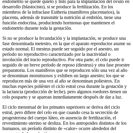
endometrio se quede quieto y listo para la implantación del óvulo en
desarrollo (blastocisto), si se produce la fertilización. En los
miembros de la infraclase Eutheria (mamíferos placentarios), la
placenta, además de transmitir la nutrición al embrión, tiene una
función endocrina, produciendo hormonas que mantienen el
endometrio durante toda la gestación.
Si no se produce la fecundación y la implantación, se produce una
fase denominada metestro, en la que el aparato reproductor asume su
estado normal. El mestrus puede ser seguido por el anestro, un
período no reproductivo caracterizado por la inactividad o
involución del tracto reproductivo. Por otra parte, el celo puede ir
seguido de un breve período de reposo (diestrus) y otra fase proestre
preparatoria. Los mamíferos que se reproducen sólo una vez al año
se denominan monstruosos y exhiben un largo anestro; los que se
reproducen más de una vez al año se denominan poliestros. En
muchas especies poliéster el ciclo estral cesa durante la gestación y
la lactancia (producción de leche), pero algunos roedores tienen un
celo posparto y se aparean inmediatamente después de dar a luz.
El ciclo menstrual de los primates superiores se deriva del ciclo
estral, pero difiere del celo en que cuando cesa la secreción de
progesterona del cuerpo lúteo, en ausencia de fertilización, el
revestimiento uterino se desliza. En los antropoides distintos de los
humanos, un período distinto de «calor» ocurre alrededor del