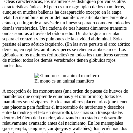
lácteas características, los mamíferos se distinguen por varias otras
características únicas. El pelo es un rasgo típico de los mamíferos,
aunque en muchas ballenas ha desaparecido excepto en la etapa
fetal. La mandíbula inferior del mamífero se articula directamente al
cráneo, en lugar de a través de un hueso separado como en todos los
demás vertebrados. Una cadena de tres huesos diminutos transmite
ondas sonoras a través del oído medio. Un diafragma muscular
separa el corazón y los pulmones de la cavidad abdominal. Sólo
persiste el arco aórtico izquierdo. (En las aves persiste el arco aórtico
derecho; en reptiles, anfibios y peces se retienen ambos arcos. Los
glóbulos rojos maduros (eritrocitos) en todos los mamíferos carecen
de núcleo; todos los demás vertebrados tienen glóbulos rojos
nucleados.
El mono es un animal mamífero
A excepción de los monotremas (una orden de puesta de huevos de
mamíferos que comprende equidnas y el ornitorrinco), todos los
mamíferos son vivíparos. En los mamíferos placentarios (que tienen
una placenta para facilitar el intercambio de nutrientes y desechos
entre la madre y el feto en desarrollo), las crías son transportadas
dentro del útero de la madre, alcanzando un estado de desarrollo
relativamente avanzado antes del nacimiento. En los marsupiales
(por ejemplo, canguros, zarigüeyas y wallabíes), los recién nacidos