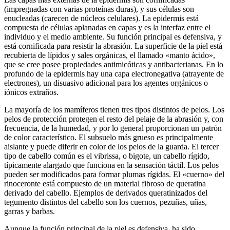
(impregnadas con varias proteínas duras), y sus células son
enucleadas (carecen de núcleos celulares). La epidermis está
compuesta de células aplanadas en capas y es la interfaz entre el
individuo y el medio ambiente. Su función principal es defensiva, y
está cornificada para resistir la abrasión. La superficie de la piel está
recubierta de lípidos y sales orgánicas, el llamado «manto ácido»,
que se cree posee propiedades antimicóticas y antibacterianas. En lo
profundo de la epidermis hay una capa electronegativa (atrayente de
electrones), un disuasivo adicional para los agentes orgánicos o
iónicos extraños.
La mayoría de los mamíferos tienen tres tipos distintos de pelos. Los
pelos de protección protegen el resto del pelaje de la abrasión y, con
frecuencia, de la humedad, y por lo general proporcionan un patrón
de color característico. El subsuelo más grueso es principalmente
aislante y puede diferir en color de los pelos de la guarda. El tercer
tipo de cabello común es el vibrissa, o bigote, un cabello rígido,
típicamente alargado que funciona en la sensación táctil. Los pelos
pueden ser modificados para formar plumas rígidas. El «cuerno» del
rinoceronte está compuesto de un material fibroso de queratina
derivado del cabello. Ejemplos de derivados queratinizados del
tegumento distintos del cabello son los cuernos, pezuñas, uñas,
garras y barbas.
Aunque la función principal de la piel es defensiva, ha sido