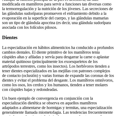
modificada en mamíferos para servir a funciones tan diversas como
la termorregulación y la nutrición de los jóvenes. Las secreciones de
las glándulas sudoríparas promueven el enfriamiento debido a la
evaporación en la superficie del cuerpo, y las glándulas mamarias
son un tipo de glándula apocrina (es decir, una glándula sudorípara
asociada con los folículos pilosos.
Dientes
La especialización en hábitos alimenticios ha conducido a profundos
cambios dentales. El diente primitivo de los mamíferos tenía
cúspides altas y afiladas y servía para desgarrar la carne o aplastar
material quitinoso (principalmente los exoesqueletos de los
artrópodos terrestres, como los insectos). Los herbívoros tienden a
tener dientes especializados en las mejillas con patrones complejos
de contacto (oclusión) y varias formas de expandir las coronas de los
dientes y evitar el problema del desgaste. Los mamíferos omnívoros,
como los osos, los cerdos y los humanos, tienden a tener molares
con cúspides bajas y redondeadas.
Un buen ejemplo de convergencia en conjunción con la
especialización dietética se observa en aquellos mamíferos
adaptados a alimentarse de hormigas y termitas, una especialización
generalmente llamada miometofagia. Las tendencias frecuentemente