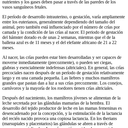
nutrientes y los gases deben pasar a través de las paredes de los
vasos sanguíneos fetales.
El período de desarrollo intrauterino, o gestación, varía ampliamente
entre los euterianos, generalmente dependiendo del tamaño del
animal, pero también está influenciado por el número de crías por
camada y la condición de las crías al nacer. El periodo de gestación
del hámster dorado es de unas 2 semanas, mientras que el de la
ballena azul es de 11 meses y el del elefante africano de 21 a 22
meses.
Al nacer, las crías pueden estar bien desarrolladas y ser capaces de
moverse inmediatamente (precozmente), o pueden ser ciegas,
glabras y esencialmente indefensas (altriciales). En general, las crías
precociales nacen después de un período de gestación relativamente
largo y en una camada pequeña. Las liebres y muchos mamíferos
grandes que pastan dan a luz a sus crías precozmente. Los conejos,
carnívoros y la mayoría de los roedores tienen crías altriciales.
Después del nacimiento, los mamíferos jóvenes se alimentan de la
leche secretada por las glándulas mamarias de la hembra. El
desarrollo del tejido productor de leche en las mamas femeninas es
desencadenado por la concepción, y la estimulación de la lactancia
del recién nacido provoca una copiosa lactancia. En los therians
(marsupiales y placentarios) las glándulas se abren a través de