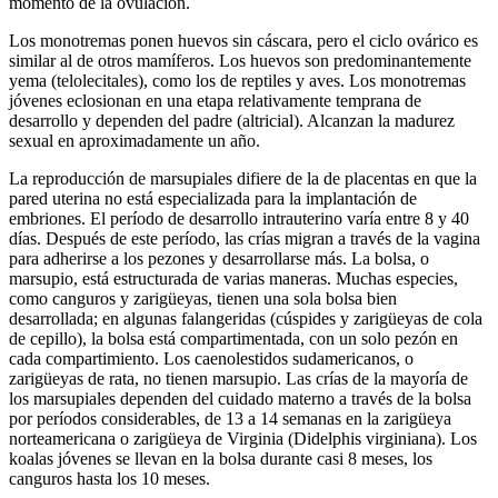
momento de la ovulación.
Los monotremas ponen huevos sin cáscara, pero el ciclo ovárico es
similar al de otros mamíferos. Los huevos son predominantemente
yema (telolecitales), como los de reptiles y aves. Los monotremas
jóvenes eclosionan en una etapa relativamente temprana de
desarrollo y dependen del padre (altricial). Alcanzan la madurez
sexual en aproximadamente un año.
La reproducción de marsupiales difiere de la de placentas en que la
pared uterina no está especializada para la implantación de
embriones. El período de desarrollo intrauterino varía entre 8 y 40
días. Después de este período, las crías migran a través de la vagina
para adherirse a los pezones y desarrollarse más. La bolsa, o
marsupio, está estructurada de varias maneras. Muchas especies,
como canguros y zarigüeyas, tienen una sola bolsa bien
desarrollada; en algunas falangeridas (cúspides y zarigüeyas de cola
de cepillo), la bolsa está compartimentada, con un solo pezón en
cada compartimiento. Los caenolestidos sudamericanos, o
zarigüeyas de rata, no tienen marsupio. Las crías de la mayoría de
los marsupiales dependen del cuidado materno a través de la bolsa
por períodos considerables, de 13 a 14 semanas en la zarigüeya
norteamericana o zarigüeya de Virginia (Didelphis virginiana). Los
koalas jóvenes se llevan en la bolsa durante casi 8 meses, los
canguros hasta los 10 meses.