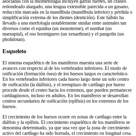
asociadas con la miometofagia incluyen garras fuertes, un cráneo
redondeado alargado, una lengua extensible parecida a un gusano,
reducción marcada en la mandíbula (mandíbula inferior) y pérdida o
simplificación extrema de los dientes (dentición). Este hábito ha
llevado a una morfología notablemente similar entre animales tan
diversos como el equidna (un monotreme), el numbat (un
marsupial), el oso hormiguero (un xenarthran) y el pangolin (un
pholidotan).
Esqueleto
El sistema esquelético de los mamíferos muestra una serie de
avances con respecto al de los vertebrados inferiores. El modo de
osificación (formación ósea) de los huesos largos es característico.
En los vertebrados inferiores cada hueso largo tiene un solo centro
de osificación (la diáfisis), y el reemplazo de cartílago por hueso
procede desde el centro hacia los extremos, que pueden permanecer
cartilaginosos, incluso en adultos. En los mamíferos se desarrollan
centros secundarios de osificación (epífisis) en los extremos de los
huesos.
El crecimiento de los huesos ocurre en zonas de cartílago entre la
diáfisis y la epífisis. El crecimiento esquelético de los mamíferos se
denomina determinado, ya que una vez que la zona de crecimiento
activo del cartílago ha sido borrada, el crecimiento en longitud cesa.