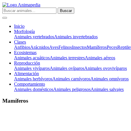
Inicio
Morfología
Animales vertebrados
Animales invertebrados
Clases
Anfibios
Arácnidos
Aves
Felinos
Insectos
Mamíferos
Peces
Reptile
Ecosistemas
Animales acuáticos
Animales terrestres
Animales aéreos
Reproducción
Animales vivíparos
Animales ovíparos
Animales ovovivíparos
Alimentación
Animales herbívoros
Animales carnívoros
Animales omnívoros
Comportamiento
Animales domésticos
Animales peligrosos
Animales salvajes
Mamíferos