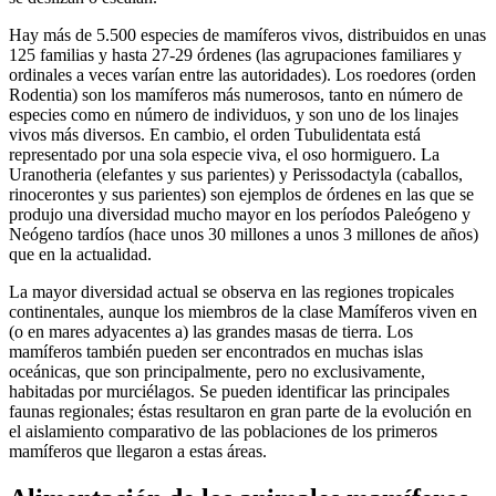
Hay más de 5.500 especies de mamíferos vivos, distribuidos en unas
125 familias y hasta 27-29 órdenes (las agrupaciones familiares y
ordinales a veces varían entre las autoridades). Los roedores (orden
Rodentia) son los mamíferos más numerosos, tanto en número de
especies como en número de individuos, y son uno de los linajes
vivos más diversos. En cambio, el orden Tubulidentata está
representado por una sola especie viva, el oso hormiguero. La
Uranotheria (elefantes y sus parientes) y Perissodactyla (caballos,
rinocerontes y sus parientes) son ejemplos de órdenes en las que se
produjo una diversidad mucho mayor en los períodos Paleógeno y
Neógeno tardíos (hace unos 30 millones a unos 3 millones de años)
que en la actualidad.
La mayor diversidad actual se observa en las regiones tropicales
continentales, aunque los miembros de la clase Mamíferos viven en
(o en mares adyacentes a) las grandes masas de tierra. Los
mamíferos también pueden ser encontrados en muchas islas
oceánicas, que son principalmente, pero no exclusivamente,
habitadas por murciélagos. Se pueden identificar las principales
faunas regionales; éstas resultaron en gran parte de la evolución en
el aislamiento comparativo de las poblaciones de los primeros
mamíferos que llegaron a estas áreas.