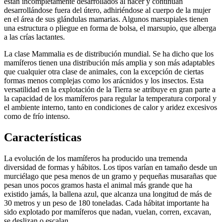
están incompletamente desarrollados al nacer y continúan
desarrollándose fuera del útero, adhiriéndose al cuerpo de la mujer
en el área de sus glándulas mamarias. Algunos marsupiales tienen
una estructura o pliegue en forma de bolsa, el marsupio, que alberga
a las crías lactantes.
La clase Mammalia es de distribución mundial. Se ha dicho que los
mamíferos tienen una distribución más amplia y son más adaptables
que cualquier otra clase de animales, con la excepción de ciertas
formas menos complejas como los arácnidos y los insectos. Esta
versatilidad en la explotación de la Tierra se atribuye en gran parte a
la capacidad de los mamíferos para regular la temperatura corporal y
el ambiente interno, tanto en condiciones de calor y aridez excesivos
como de frío intenso.
Características
La evolución de los mamíferos ha producido una tremenda
diversidad de formas y hábitos. Los tipos varían en tamaño desde un
murciélago que pesa menos de un gramo y pequeñas musarañas que
pesan unos pocos gramos hasta el animal más grande que ha
existido jamás, la ballena azul, que alcanza una longitud de más de
30 metros y un peso de 180 toneladas. Cada hábitat importante ha
sido explotado por mamíferos que nadan, vuelan, corren, excavan,
se deslizan o escalan.