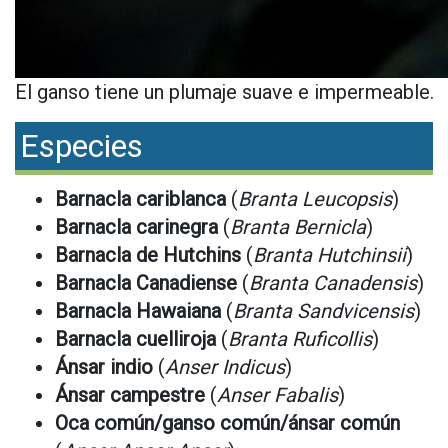
El ganso tiene un plumaje suave e impermeable.
Especies
Barnacla cariblanca
(
Branta Leucopsis
)
Barnacla carinegra
(
Branta Bernicla
)
Barnacla de Hutchins
(
Branta Hutchinsii
)
Barnacla Canadiense
(
Branta Canadensis
)
Barnacla Hawaiana
(
Branta Sandvicensis
)
Barnacla cuelliroja
(
Branta Ruficollis
)
Ánsar indio
(
Anser Indicus
)
Ánsar campestre
(
Anser Fabalis
)
Oca común/ganso común/ánsar común