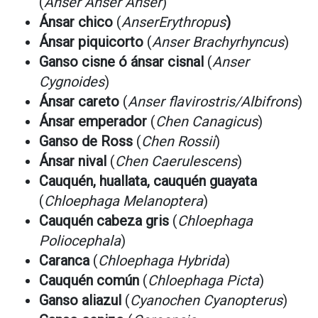
(
Anser Anser Anser
)
Ánsar chico
(
AnserErythropus
)
Ánsar piquicorto
(
Anser Brachyrhyncus
)
Ganso cisne ó ánsar cisnal
(
Anser
Cygnoides
)
Ánsar careto
(
Anser flavirostris/Albifrons
)
Ánsar emperador
(
Chen Canagicus
)
Ganso de Ross
(
Chen Rossii
)
Ánsar nival
(
Chen Caerulescens
)
Cauquén, huallata, cauquén guayata
(
Chloephaga Melanoptera
)
Cauquén cabeza gris
(
Chloephaga
Poliocephala
)
Caranca
(
Chloephaga Hybrida
)
Cauquén común
(
Chloephaga Picta
)
Ganso aliazul
(
Cyanochen Cyanopterus
)