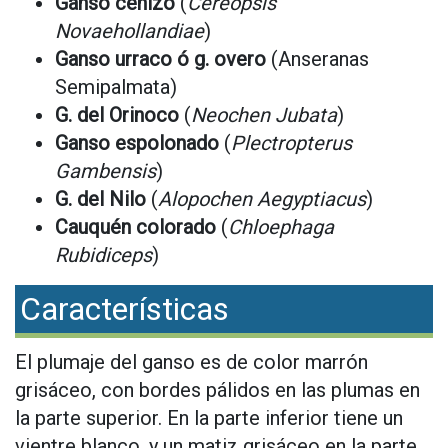
Ganso cenizo
(
Cereopsis
Novaehollandiae
)
Ganso urraco ó g. overo
(Anseranas
Semipalmata)
G. del Orinoco
(
Neochen Jubata
)
Ganso espolonado
(
Plectropterus
Gambensis
)
G. del Nilo
(
Alopochen Aegyptiacus
)
Cauquén colorado
(
Chloephaga
Rubidiceps
)
Características
El plumaje del ganso es de color marrón
grisáceo, con bordes pálidos en las plumas en
la parte superior. En la parte inferior tiene un
vientre blanco, y un matiz grisáceo en la parte