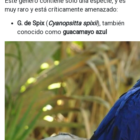
Este género contiene sólo una especie, y es
muy raro y está críticamente amenazado:
G. de Spix
(
Cyanopsitta spixii
), también
conocido como
guacamayo azul