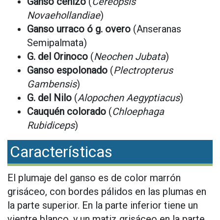
Ganso cenizo
(
Cereopsis
Novaehollandiae
)
Ganso urraco ó g. overo
(Anseranas
Semipalmata)
G. del Orinoco
(
Neochen Jubata
)
Ganso espolonado
(
Plectropterus
Gambensis
)
G. del Nilo
(
Alopochen Aegyptiacus
)
Cauquén colorado
(
Chloephaga
Rubidiceps
)
Características
El plumaje del ganso es de color marrón
grisáceo, con bordes pálidos en las plumas en
la parte superior. En la parte inferior tiene un
vientre blanco, y un matiz grisáceo en la parte