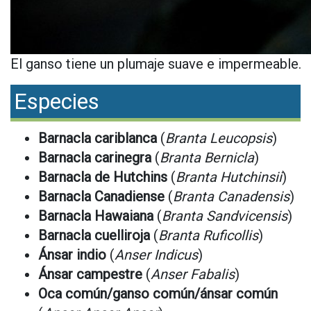
El ganso tiene un plumaje suave e impermeable.
Especies
Barnacla cariblanca
(
Branta Leucopsis
)
Barnacla carinegra
(
Branta Bernicla
)
Barnacla de Hutchins
(
Branta Hutchinsii
)
Barnacla Canadiense
(
Branta Canadensis
)
Barnacla Hawaiana
(
Branta Sandvicensis
)
Barnacla cuelliroja
(
Branta Ruficollis
)
Ánsar indio
(
Anser Indicus
)
Ánsar campestre
(
Anser Fabalis
)
Oca común/ganso común/ánsar común