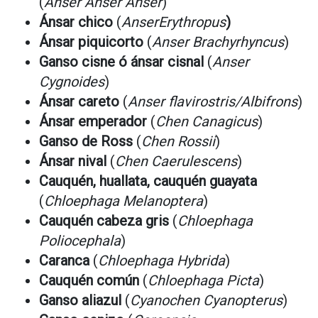
(
Anser Anser Anser
)
Ánsar chico
(
AnserErythropus
)
Ánsar piquicorto
(
Anser Brachyrhyncus
)
Ganso cisne ó ánsar cisnal
(
Anser
Cygnoides
)
Ánsar careto
(
Anser flavirostris/Albifrons
)
Ánsar emperador
(
Chen Canagicus
)
Ganso de Ross
(
Chen Rossii
)
Ánsar nival
(
Chen Caerulescens
)
Cauquén, huallata, cauquén guayata
(
Chloephaga Melanoptera
)
Cauquén cabeza gris
(
Chloephaga
Poliocephala
)
Caranca
(
Chloephaga Hybrida
)
Cauquén común
(
Chloephaga Picta
)
Ganso aliazul
(
Cyanochen Cyanopterus
)