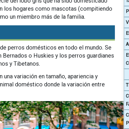
ecie del lobo gris que ha sido domesticado
T
 en los hogares como mascotas (compitiendo
P
omo un miembro más de la familia.
V
E
A
s de perros domésticos en todo el mundo. Se
 Bernados o Huskies y los perros guardianes
E
nos y Tibetanos.
C
 una variación en tamaño, apariencia y
nimal doméstico donde la variación entre
T
C
F
C
P