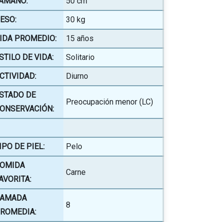
AMAÑO:
50 cm
ESO:
30 kg
IDA PROMEDIO:
15 años
STILO DE VIDA:
Solitario
CTIVIDAD:
Diurno
STADO DE
Preocupación menor (LC)
ONSERVACIÓN:
IPO DE PIEL:
Pelo
OMIDA
Carne
AVORITA:
AMADA
8
ROMEDIA: