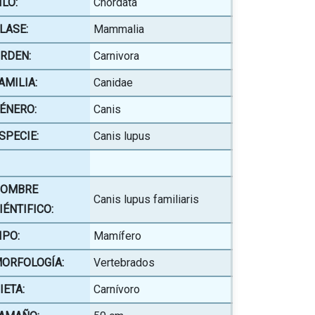
ILO:
Chordata
LASE:
Mammalia
RDEN:
Carnivora
AMILIA:
Canidae
ÉNERO:
Canis
SPECIE:
Canis lupus
OMBRE
Canis lupus familiaris
IÉNTIFICO:
IPO:
Mamífero
ORFOLOGÍA:
Vertebrados
IETA:
Carnívoro