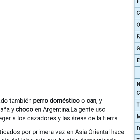
F
C
O
F
G
E
N
C
ado también
perro doméstico
o
can
, y
T
aña y
choco
en Argentina.La gente uso
M
ger a los cazadores y las áreas de la tierra.
D
icados por primera vez en Asia Oriental hace