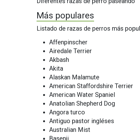
Diferentes razas de perro paseando
Más populares
Listado de razas de perros más popu
Affenpinscher
Airedale Terrier
Akbash
Akita
Alaskan Malamute
American Staffordshire Terrier
American Water Spaniel
Anatolian Shepherd Dog
Angora turco
Antiguo pastor inglés​es
Australian Mist
Basenji