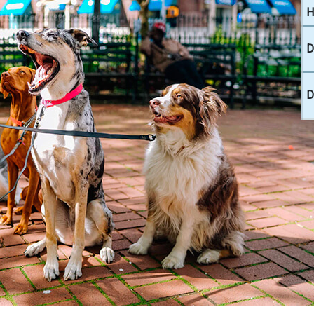
H
D
D