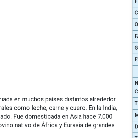
F
C
O
F
G
E
N
C
riada en muchos países distintos alrededor
T
ales como leche, carne y cuero. En la India,
M
rado. Fue domesticada en Asia hace 7.000
bovino nativo de África y Eurasia de grandes
D