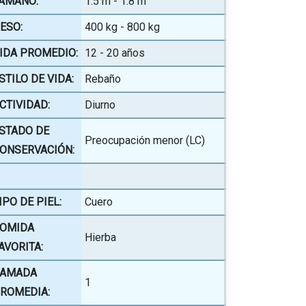
AMAÑO:
1.5 m - 1.8 m
ESO:
400 kg - 800 kg
IDA PROMEDIO:
12 - 20 años
STILO DE VIDA:
Rebaño
CTIVIDAD:
Diurno
STADO DE
Preocupación menor (LC)
ONSERVACIÓN:
IPO DE PIEL:
Cuero
OMIDA
Hierba
AVORITA:
AMADA
1
ROMEDIA: