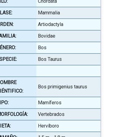
ILO:
Chordata
LASE:
Mammalia
RDEN:
Artiodactyla
AMILIA:
Bovidae
ÉNERO:
Bos
SPECIE:
Bos Taurus
OMBRE
Bos primigenius taurus
IÉNTIFICO:
IPO:
Mamíferos
ORFOLOGÍA:
Vertebrados
IETA:
Hervíboro