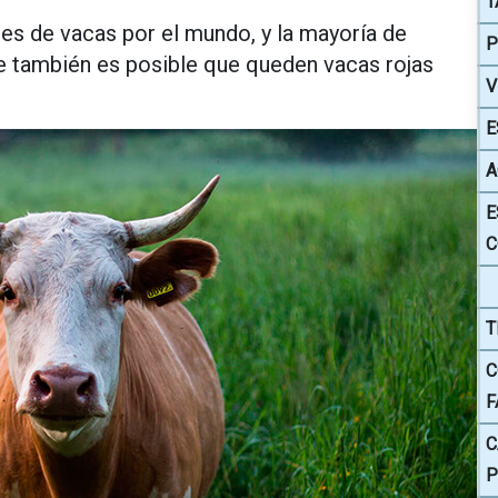
T
es de vacas por el mundo, y la mayoría de
P
ue también es posible que queden vacas rojas
V
E
A
E
C
T
C
F
C
P