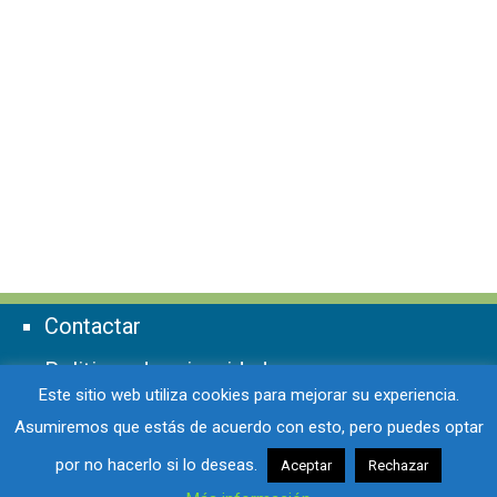
Contactar
Politicas de privacidad
Este sitio web utiliza cookies para mejorar su experiencia.
Politicas de cookies
Asumiremos que estás de acuerdo con esto, pero puedes optar
Aviso legal
por no hacerlo si lo deseas.
Aceptar
Rechazar