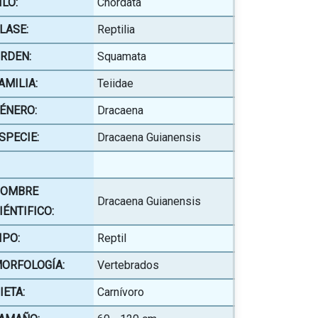
ILO:
Chordata
LASE:
Reptilia
RDEN:
Squamata
AMILIA:
Teiidae
ÉNERO:
Dracaena
SPECIE:
Dracaena Guianensis
OMBRE
Dracaena Guianensis
IÉNTIFICO:
IPO:
Reptil
ORFOLOGÍA:
Vertebrados
IETA:
Carnívoro