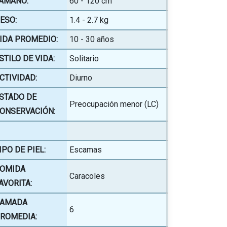
AMAÑO:
60 - 120 cm
ESO:
1.4 - 2.7 kg
IDA PROMEDIO:
10 - 30 años
STILO DE VIDA:
Solitario
CTIVIDAD:
Diurno
STADO DE
Preocupación menor (LC)
ONSERVACIÓN:
IPO DE PIEL:
Escamas
OMIDA
Caracoles
AVORITA:
AMADA
6
ROMEDIA: