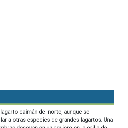
agarto caimán del norte, aunque se
lar a otras especies de grandes lagartos. Una
bras desovan en un agujero en la orilla del