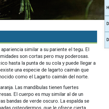
H
D
D
apariencia similar a su pariente el tegu. El
remidades son cortas pero muy poderosas.
o hasta la punta de su cola y puede llegar a
 existe una especie de lagarto caimán que
nocido como el Lagarto caimán del norte.
aranja. Las mandíbulas tienen fuertes
esas. El cuerpo es muy similar al de un
eras bandas de verde oscuro. La espalda se
madas osteodermos, que le ofrece cierta