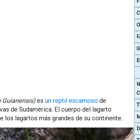
F
C
O
F
G
E
N
C
 Guianensis)
es
un reptil escamoso
de
T
vas de Sudamérica. El cuerpo del lagarto
M
e los lagartos más grandes de su continente.
D