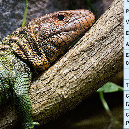
T
P
V
E
A
E
C
T
C
F
C
P