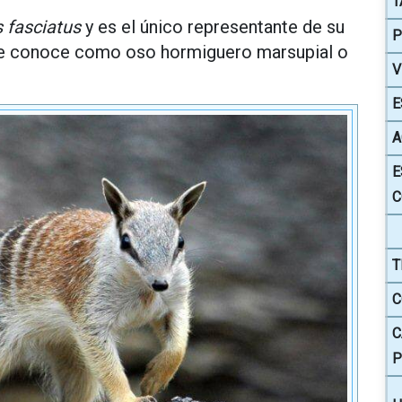
T
 fasciatus
y es el único representante de su
P
 le conoce como oso hormiguero marsupial o
V
E
A
E
C
T
C
C
P