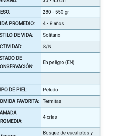
AMAÑO:
35 - 45 cm
ESO:
280 - 550 gr
IDA PROMEDIO:
4 - 8 años
STILO DE VIDA:
Solitario
CTIVIDAD:
S/N
STADO DE
En peligro (EN)
ONSERVACIÓN:
IPO DE PIEL:
Peludo
OMIDA FAVORITA:
Termitas
AMADA
4 crías
ROMEDIA:
Bosque de eucaliptos y