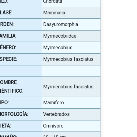
ILO:
Chordata
LASE:
Mammalia
RDEN:
Dasyuromorphia
AMILIA:
Myrmecobiidae
ÉNERO:
Myrmecobius
SPECIE:
Myrmecobius fasciatus
OMBRE
Myrmecobius fasciatus
IÉNTIFICO:
IPO:
Mamífero
ORFOLOGÍA:
Vertebrados
IETA:
Omnívoro