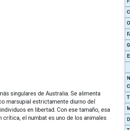
F
C
O
F
G
E
N
C
ás singulares de Australia. Se alimenta
T
co marsupial estrictamente diurno del
M
individuos en libertad. Con ese tamaño, esa
n crítica, el numbat es uno de los animales
D