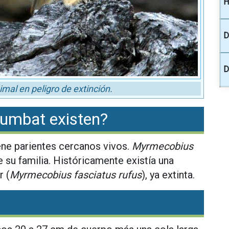
H
D
D
mal en peligro de extinción.
numbat existen?
ene parientes cercanos vivos.
Myrmecobius
 su familia. Históricamente existía una
r (
Myrmecobius fasciatus rufus
), ya extinta.