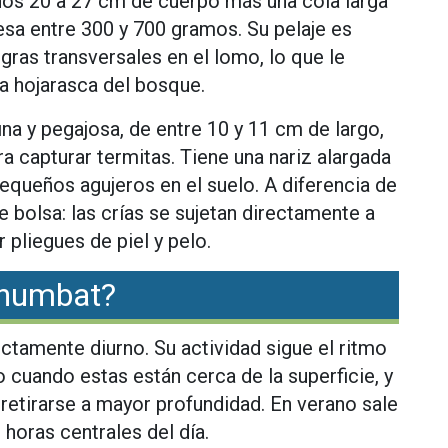
nos 20 a 27 cm de cuerpo más una cola larga
esa entre 300 y 700 gramos. Su pelaje es
gras transversales en el lomo, lo que le
a hojarasca del bosque.
ina y pegajosa, de entre 10 y 11 cm de largo,
ra capturar termitas. Tiene una nariz alargada
pequeños agujeros en el suelo. A diferencia de
e bolsa: las crías se sujetan directamente a
r pliegues de piel y pelo.
 numbat?
ictamente diurno. Su actividad sigue el ritmo
o cuando estas están cerca de la superficie, y
 retirarse a mayor profundidad. En verano sale
 horas centrales del día.