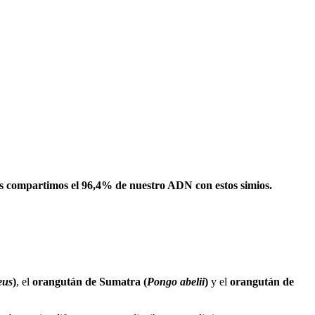
 compartimos el 96,4% de nuestro ADN con estos simios.
eus
)
, el
orangután de Sumatra (
Pongo abelii
)
y el
orangután de