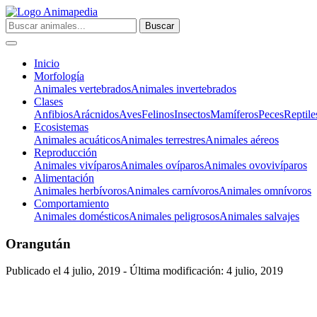
Inicio
Morfología
Animales vertebrados
Animales invertebrados
Clases
Anfibios
Arácnidos
Aves
Felinos
Insectos
Mamíferos
Peces
Reptile
Ecosistemas
Animales acuáticos
Animales terrestres
Animales aéreos
Reproducción
Animales vivíparos
Animales ovíparos
Animales ovovivíparos
Alimentación
Animales herbívoros
Animales carnívoros
Animales omnívoros
Comportamiento
Animales domésticos
Animales peligrosos
Animales salvajes
Orangután
Publicado el 4 julio, 2019 - Última modificación: 4 julio, 2019