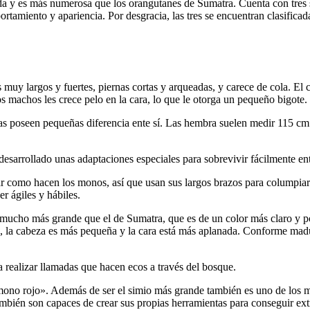
 y es más numerosa que los orangutanes de Sumatra. Cuenta con tres su
ortamiento y apariencia. Por desgracia, las tres se encuentran clasific
 muy largos y fuertes, piernas cortas y arqueadas, y carece de cola. El 
 machos les crece pelo en la cara, lo que le otorga un pequeño bigote.
as poseen pequeñas diferencia ente sí. Las hembra suelen medir 115 cm
.
 desarrollado unas adaptaciones especiales para sobrevivir fácilmente ent
r como hacen los monos, así que usan sus largos brazos para columpiar
r ágiles y hábiles.
s mucho más grande que el de Sumatra, que es de un color más claro y 
o, la cabeza es más pequeña y la cara está más aplanada. Conforme mad
a realizar llamadas que hacen ecos a través del bosque.
«mono rojo». Además de ser el simio más grande también es uno de los m
ambién son capaces de crear sus propias herramientas para conseguir extr