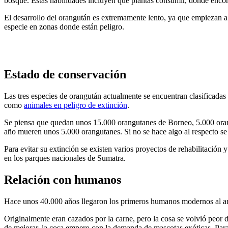
bosque. Estas habilidades incluyen qué plantas consumir, donde encont
El desarrollo del orangután es extremamente lento, ya que empiezan a 
especie en zonas donde están peligro.
Estado de conservación
Las tres especies de orangután actualmente se encuentran clasificada
como
animales en peligro de extinción
.
Se piensa que quedan unos 15.000 orangutanes de Borneo, 5.000 orangu
año mueren unos 5.000 orangutanes. Si no se hace algo al respecto se
Para evitar su extinción se existen varios proyectos de rehabilitació
en los parques nacionales de Sumatra.
Relación con humanos
Hace unos 40.000 años llegaron los primeros humanos modernos al arc
Originalmente eran cazados por la carne, pero la cosa se volvió peor
de mejorar, la cosa empero con la demanda de mascotas exóticas. Para 