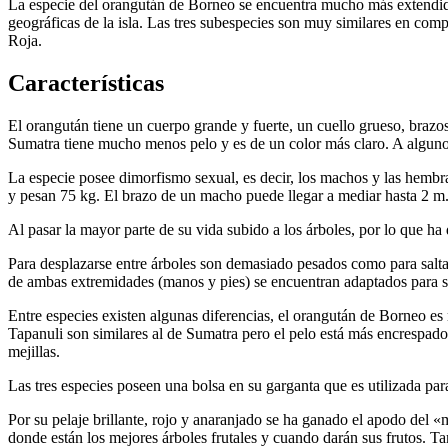
La especie del orangután de Borneo se encuentra mucho más extendida
geográficas de la isla. Las tres subespecies son muy similares en comp
Roja.
Características
El orangután tiene un cuerpo grande y fuerte, un cuello grueso, brazos
Sumatra tiene mucho menos pelo y es de un color más claro. A algunos
La especie posee dimorfismo sexual, es decir, los machos y las hembr
y pesan 75 kg. El brazo de un macho puede llegar a mediar hasta 2 m
Al pasar la mayor parte de su vida subido a los árboles, por lo que ha
Para desplazarse entre árboles son demasiado pesados como para salta
de ambas extremidades (manos y pies) se encuentran adaptados para se
Entre especies existen algunas diferencias, el orangután de Borneo e
Tapanuli son similares al de Sumatra pero el pelo está más encrespad
mejillas.
Las tres especies poseen una bolsa en su garganta que es utilizada par
Por su pelaje brillante, rojo y anaranjado se ha ganado el apodo del 
donde están los mejores árboles frutales y cuando darán sus frutos. T