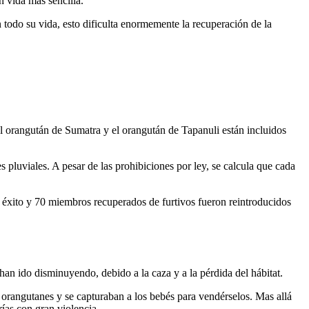
n vida más sencilla.
 todo su vida, esto dificulta enormemente la recuperación de la
l orangután de Sumatra y el orangután de Tapanuli están incluidos
luviales. A pesar de las prohibiciones por ley, se calcula que cada
o éxito y 70 miembros recuperados de furtivos fueron reintroducidos
n ido disminuyendo, debido a la caza y a la pérdida del hábitat.
orangutanes y se capturaban a los bebés para vendérselos. Mas allá
ías con gran violencia.