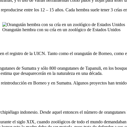
rarlas, y el uso de varias herramientas como palos y hojas para tener u
reproducirse entre los 12 – 15 años. Cada hembra suele tener 3 crías en
Orangután hembra con su cría en un zoológico de Estados Unidos
s en el registro de la UICN. Tanto como el orangután de Borneo, como e
tanes de Sumatra y sólo 800 orangutanes de Tapanuli, en los bosques p
 estima que desaparecerán en la naturaleza en una década.
n y reintroducción en Borneo y en Sumatra. Algunos proyectos han tenid
hipiélago indonesio. Desde aquel entonces el número de orangutanes ha
 durante el siglo XIX, cuando zoológicos de todo el mundo demandaban 
lograr esto la madre debe de ser matada, pues trata de defender a sus cr