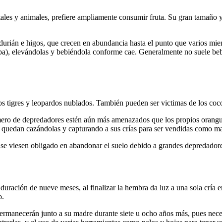
ales y animales, prefiere ampliamente consumir fruta. Su gran tamaño y 
rián e higos, que crecen en abundancia hasta el punto que varios miem
pa), elevándolas y bebiéndola conforme cae. Generalmente no suele beb
s tigres y leopardos nublados. También pueden ser victimas de los cocod
mero de depredadores estén aún más amenazados que los propios orang
quedan cazándolas y capturando a sus crías para ser vendidas como ma
se viesen obligado en abandonar el suelo debido a grandes depredadore
 duración de nueve meses, al finalizar la hembra da luz a una sola cría 
o.
rmanecerán junto a su madre durante siete u ocho años más, pues necesi