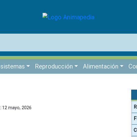
sistemas
Reproducción
Alimentación
Co
R
n: 12 mayo, 2026
F
C