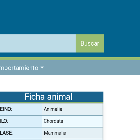
mportamiento
Ficha animal
EINO:
Animalia
ILO:
Chordata
LASE:
Mammalia