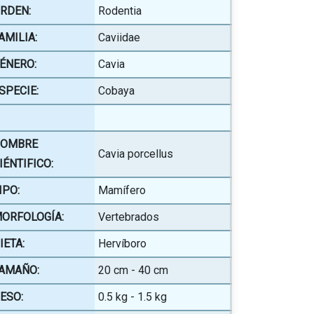
RDEN:
Rodentia
AMILIA:
Caviidae
ÉNERO:
Cavia
SPECIE:
Cobaya
OMBRE
Cavia porcellus
IÉNTIFICO:
IPO:
Mamífero
ORFOLOGÍA:
Vertebrados
IETA:
Hervíboro
AMAÑO:
20 cm - 40 cm
ESO:
0.5 kg - 1.5 kg