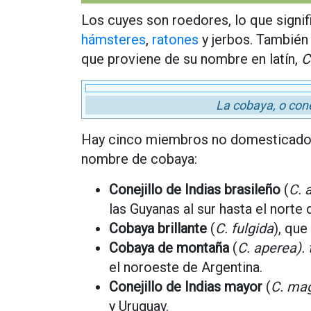
Los cuyes son roedores, lo que signif
hámsteres
,
ratones
y jerbos. Tambié
que proviene de su nombre en latín,
C
La cobaya, o cone
Hay cinco miembros no domesticados
nombre de cobaya:
Conejillo de Indias brasileño
(
C. 
las Guyanas al sur hasta el norte 
Cobaya brillante
(
C. fulgida
), que
Cobaya de montaña
(
C. aperea). 
el noroeste de Argentina.
Conejillo de Indias mayor
(
C. ma
y Uruguay.