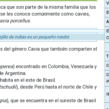
V
ica que son parte de la misma familia que los
E
n se les conoce comúnmente como cavies,
avia porcellus
.
A
E
jillo de indias es un pequeño roedor.
C
 del género Cavia que también comparten el
T
C
aperea
) encontrado en Colombia, Venezuela y
de Argentina.
C
 habita en el este de Brasil.
P
tschudii
), desde Perú hasta el norte de Chile y
H
gna
), que se encuentra en el sureste de Brasil