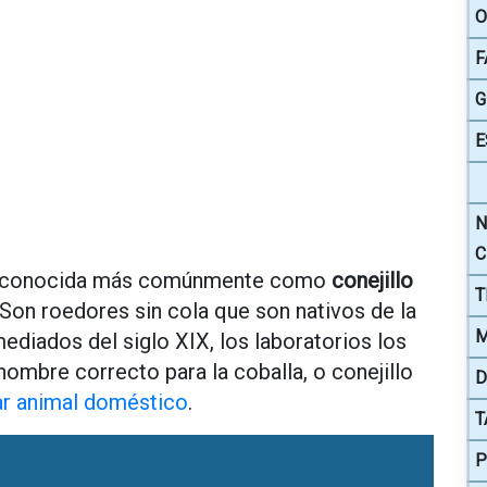
O
F
G
E
N
C
n conocida más comúnmente como
conejillo
T
 Son roedores sin cola que son nativos de la
M
diados del siglo XIX, los laboratorios los
 nombre correcto para la coballa, o conejillo
D
ar animal doméstico
.
T
P