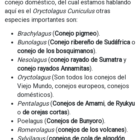
conejo doméstico, del cual estamos hablando
aquí es el
Oryctolagus Cuniculus
otras
especies importantes son:
Brachylagus
(
Conejo pigmeo
).
Bunolagus
(
Conejo ribereño de Sudáfrica
o
conejo de los bosquimanos
).
Nesolagus
(
conejo rayado de Sumatra
y
conejo rayados Annamitas
).
Oryctolagus
(Son todos los conejos del
Viejo Mundo, conejos europeos, conejos
domésticos).
Pentalagus
(
Conejos de Amami
,
de Ryukyu
o
de orejas cortas
).
Poelagus (
Conejos de Bunyoro
).
Romerolagus
(
conejos de los volcanes
).
Sylvilagus
(
conejos de cola de algodón
,