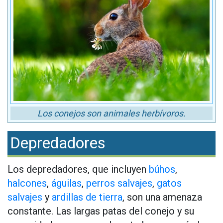
Los conejos son animales herbívoros.
Depredadores
Los depredadores, que incluyen
búhos
,
halcones
,
águilas
,
perros salvajes
,
gatos
salvajes
y
ardillas de tierra
, son una amenaza
constante. Las largas patas del conejo y su